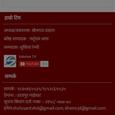
हाम्रो टिम
अध्यक्ष/प्रकाशक: खेमराज दाहाल
बरिष्ठ सम्पादक : पर्शुराम थापा
सम्पादक: शुसिला रेग्मी
सम्पर्क
सम्पर्क : ९८४०१६५५३५/९८५२८६५५३५
ठेगाना :-उदयपुर गाईघाट
सुचना बिभाग दर्ता नम्बर – २१५८/ ०७७-७८
इमेल:
sholusantvhd@gmail.com
,
khemrjd@gmail.com