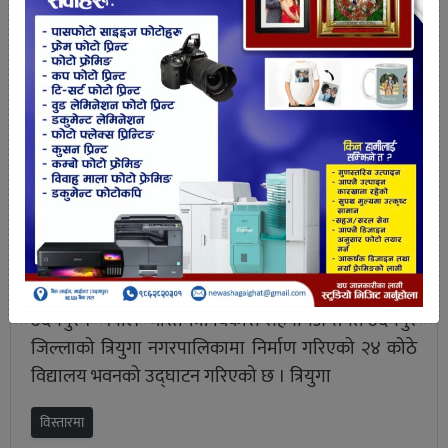
भारतीय सहयोगमा त्रियुगामा ३ वटा योजना, १
को उद्घाटन हुँदै गर्दा दुई निर्माणको चरणमा
उदयपुर । नेपाल–भारतमैत्री विकास सहयोगअन्तर्गत उदयपुर
जिल्लाको त्रियुगा नगरपालिकामा निर्माण गरिएको २४ कोठे
विद्यालय भवनको उद्घाटन गरिएको छ । त्रियुगा
विस्तारमा