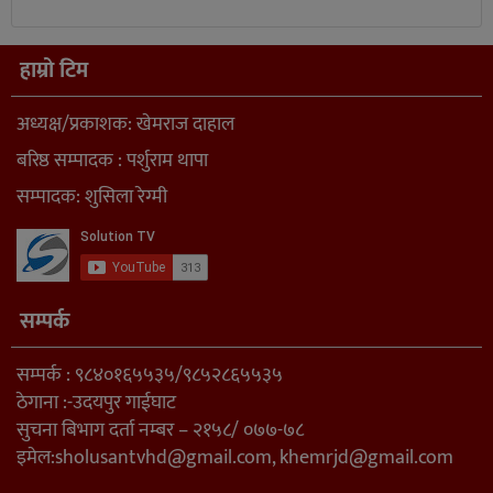
हाम्रो टिम
अध्यक्ष/प्रकाशक: खेमराज दाहाल
बरिष्ठ सम्पादक : पर्शुराम थापा
सम्पादक: शुसिला रेग्मी
सम्पर्क
सम्पर्क : ९८४०१६५५३५/९८५२८६५५३५
ठेगाना :-उदयपुर गाईघाट
सुचना बिभाग दर्ता नम्बर – २१५८/ ०७७-७८
इमेल:
sholusantvhd@gmail.com
,
khemrjd@gmail.com