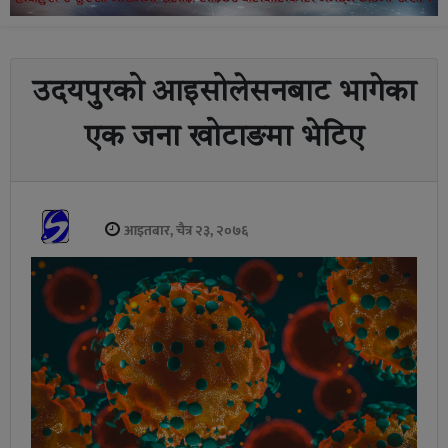
उदयपुरको आइसोलेसनबाट भागेका
एक जना खोटाङमा भेटिए
आइतबार, चैत्र २३, २०७६