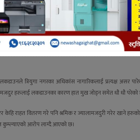
षक समेत यस नगरमा पाइन्छन। उच्च शिक्षाको उचित ब्यावस्था भएका का
गि आउने गर्छन।
हिलेको बिपतिले ठुलो क्षेति पुर्याएको छ। विश्वमा आतंकमचाएको 
 लकडाउनले त्रियुगा नगरका अधिकांस नागारिकलाई प्रत्यक्ष असर पार
लामजदुर हरुलाई लकडाउनका कारण हात मुख जोड्न समेत धौ धौ परेको
रेर केहि राहत वितरण गरे पनि श्रमिक र ज्यालामजदुरी गरेर खाने हरु
हत कुम्ल्याएको आरोप लाग्दै आएको छ।