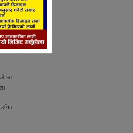
रण यहा
कोरोना
ेको छ।
 छ।
को उचित