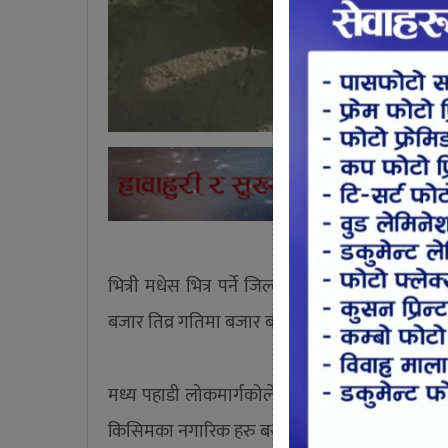
भित्री मधेस भित्र पर्ने जिल्ला हो उदयपुर। चारै ति
बजार तिव्र गतिमा बजार बढ्दै गएको क्षेत्र हो।
मध्य पहाडी लोकमार्गकोले भेट्ने रमणीय उपत्यका 
किसिमका नगारिक हरु बसोबास गर्दछन।