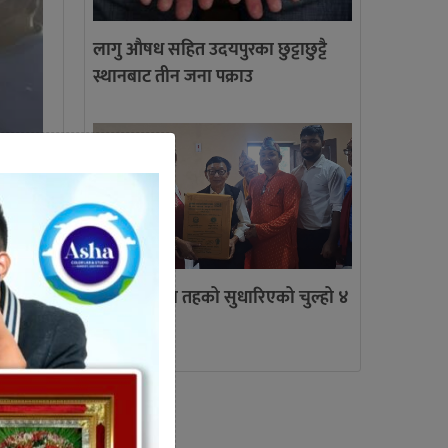
लागु औषध सहित उदयपुरका छुट्टाछुट्टै
स्थानबाट तीन जना पक्राउ
त्रियुगामा तिन तहको सुधारिएको चुल्हो ४
सय वितरण