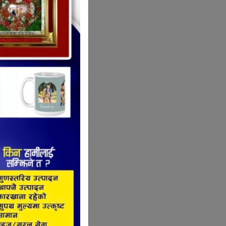
 गाईघाट
हा सबै