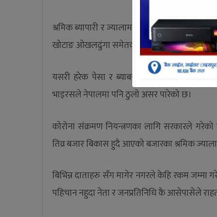
श्रमिक ब्यापारी र ज्यालामजदुरी गरि खाने देखि कृ
खोटाङ ओखलढुंगा समेतका बिद्यार्थी पठनपाठनका ला
यसरी हरेक पेसा र ब्याबसाय गरेर बसेको शहरमा अ
भाइरसले नेपालमा पनि ठुलो असर पारेको छ।
कोरोना संक्रमण नियन्त्रणका लागि सरकारले गरेको
तिव्र बजार बिकास हुदै आएको बजारका श्रमिक ज्या
बिभिन्न दाताहरु सँग मागेर नगरले केहि रकम जम्मा ग
पहिचान नहुदा नेता र जनप्रतिनिधि कै आसेपासेले रा