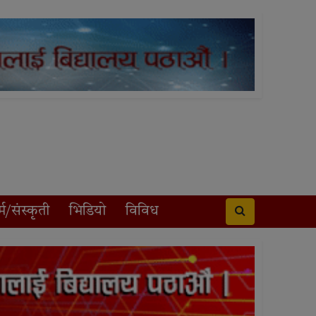
्म/संस्कृती
भिडियो
विविध