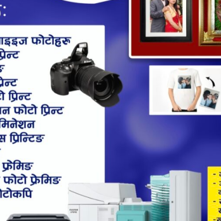
Shares
10200
र पहाडले घेरेको सदरमुकाम समेत रहेको त्रियुगा नगरपालिका भित्र पर्ने
पहाडी जिल्ला खोटांङ ओखलढुङ्गाको समेत व्यापारिक हब भएका कारण य