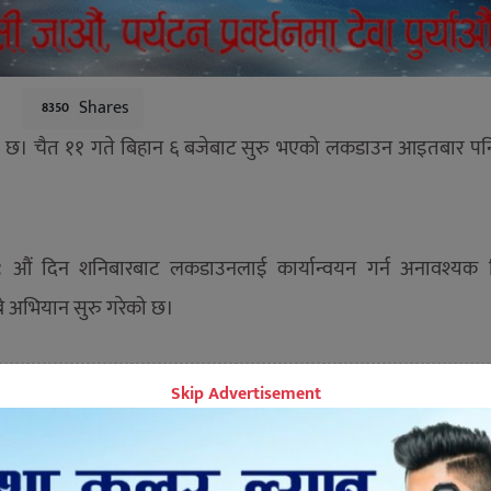
Shares
8350
 छ। चैत ११ गते बिहान ६ बजेबाट सुरु भएको लकडाउन आइतबार पन
९ औं दिन शनिबारबाट लकडाउनलाई कार्यान्वयन गर्न अनावश्यक ह
ने अभियान सुरु गरेको छ।
Skip Advertisement