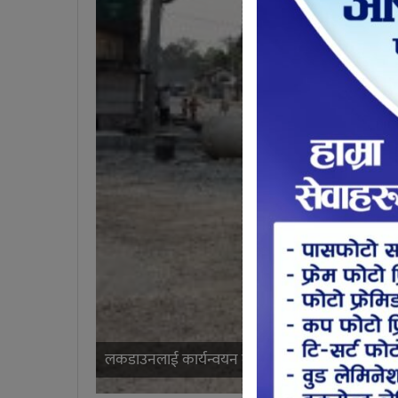
लकडाउनलाई कार्यन्वयन गर्न खटेका प्रहरी – उदयपुर