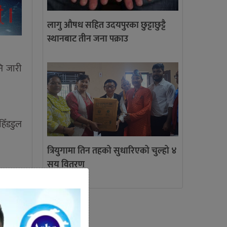
लागु औषध सहित उदयपुरका छुट्टाछुट्टै
स्थानबाट तीन जना पक्राउ
ि जारी
िँडडुल
त्रियुगामा तिन तहको सुधारिएको चुल्हो ४
सय वितरण