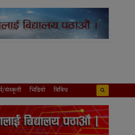
्म/संस्कृती
भिडियो
विविध