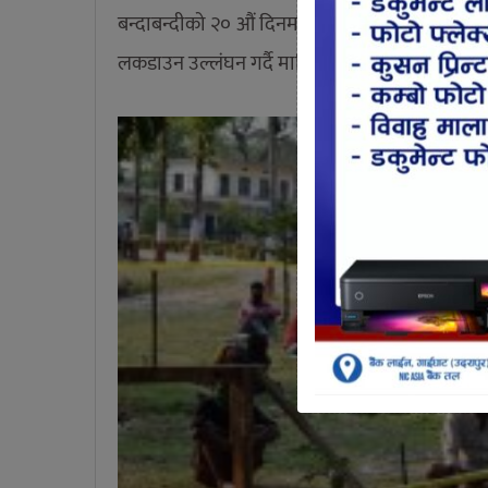
बन्दाबन्दीको २० औं दिनमा उदयपुरमा लकडाउन अवज्ञा
लकडाउन उल्लंघन गर्दै मानिसहरु अनावश्यक हिँडडुल ग