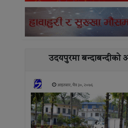
उदयपुरमा बन्दाबन्दीको अ
आइतबार, चैत्र ३०, २०७६