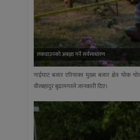
लकडाउनको अबज्ञा गर्ने सर्वसाधारण
गाईघाट बजार एरियाका मुख्य बजार क्षेत्र चोक चो
वीरबहादुर बुढामगरले जानकारी दिए।