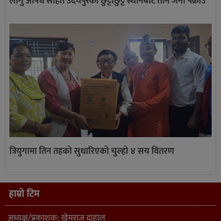
लागु औषध सहित उदयपुरका छुट्टाछुट्टै स्थानबाट तीन जना पक्राउ
त्रियुगामा तिन तहको सुधारिएको चुल्हो ४ सय वितरण
हाम्रो टिम
अध्यक्ष/प्रकाशक: खेमराज दाहाल