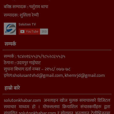
बरिष्ठ सम्पादक : पर्शुराम थापा
सम्पादक: शुसिला रेग्मी
सम्पर्क
सम्पर्क : ९८४०१६५५३५/९८५२८६५५३५
ठेगाना :-उदयपुर गाईघाट
सुचना बिभाग दर्ता नम्बर – २१५८/ ०७७-७८
इमेल:
sholusantvhd@gmail.com
,
khemrjd@gmail.com
हाम्रो बारे
solutonkhabar.com अनलाइन खोज मुलक समाचारको डिजिटल
समाचार माध्यम हो । मोफसलमा क्रियाशिल संचारकर्मीहरु द्वारा
संचालित solutonkhabar.com र सोलुसन अनलाइन टेलीभिजनमा