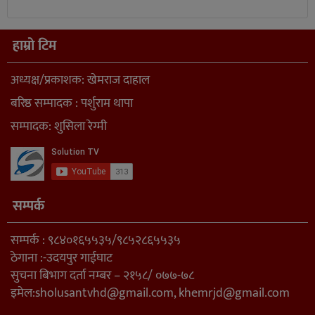
हाम्रो टिम
अध्यक्ष/प्रकाशक: खेमराज दाहाल
बरिष्ठ सम्पादक : पर्शुराम थापा
सम्पादक: शुसिला रेग्मी
सम्पर्क
सम्पर्क : ९८४०१६५५३५/९८५२८६५५३५
ठेगाना :-उदयपुर गाईघाट
सुचना बिभाग दर्ता नम्बर – २१५८/ ०७७-७८
इमेल:
sholusantvhd@gmail.com
,
khemrjd@gmail.com