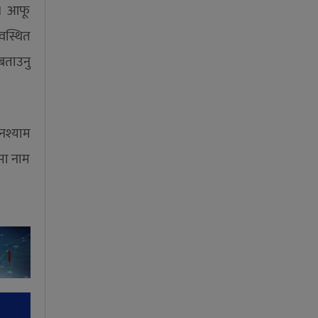
 । आफू
वस्थित
बताउनु
नश्याम
मा नाम