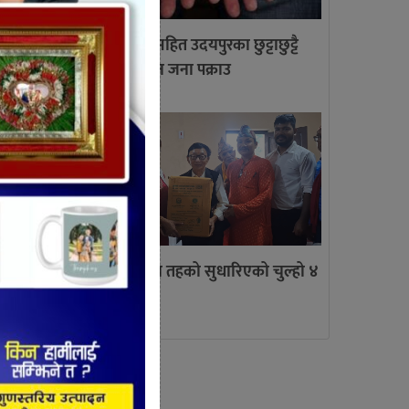
य सुरु
लागु औषध सहित उदयपुरका छुट्टाछुट्टै
स्थानबाट तीन जना पक्राउ
वस्थित
 गर्नु
त्रियुगामा तिन तहको सुधारिएको चुल्हो ४
सय वितरण
ाबिहीन