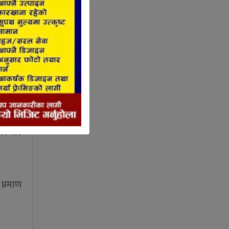
र्नसमेत
 प्रमुख
त भए आए
जर गरि
प्रमाण