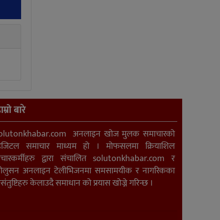
ाम्रो बारे
olutonkhabar.com अनलाइन खोज मुलक समाचारको
िजिटल समाचार माध्यम हो । मोफसलमा क्रियाशिल
ंचारकर्मीहरु द्वारा संचालित solutonkhabar.com र
ोलुसन अनलाइन टेलीभिजनमा समसामयीक र नागरिकका
संतुष्टिहरु केलाउदै समाधान को प्रयास खोज्ने गरिन्छ ।