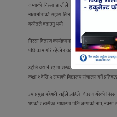
जग्गाको निस्सा प्राप्तीले ‘जग्गा मेरो हो’ भनेर ढु
नातागोताको सहारा लिन पर्ने बाध्यताको अन्त्य भएको
बस्नेतले बताउनु भयो ।
निस्सा वितरण कार्यक्रममा बोल्दै नगर पमुख बस्नेतल
पछि काम गरि रहेको र वडा नं १२ का अधिकांस सडक का
उहाँले वडा नं १२ मा सरकारी बिद्यालय नभएका का
कक्षा १ देखि ५ सम्मको बिद्यालय संचालन गर्ने प्रतिबद्धत
उप प्रमुख महेश्वरी राईले अहिले वितरण गरेको निस्
भएको र त्यसैका आधारमा पछि जग्गाको नाप, नक्सा र 