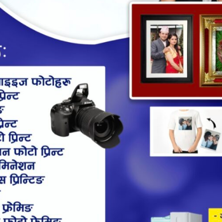
Shares
51925
ाको निस्सा (ऐलानी, प्रति जग्गा उपभोग गरिरहेको प्रमाण) वितरण कार्
पालिकाको वडा नं १२ ले भूमिहीन दलित, भूमिहीन सुकुम्बासी र अव्य
ो हो ।
ीन, अव्यवस्थित बसोबासीलाई नगर प्रमुख वसन्त बस्नेतले निस्सा वितरण
 ऐलानी, पर्ती जग्गा कैयौं वर्षदेखि उपभोग गर्दै आए पनि लालपूर्ज
ा सुरु भएको बताउनु भयो ।