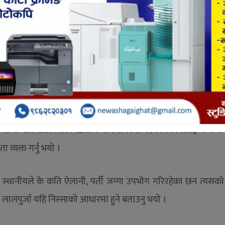
क्कका साथ भोगचलन गर्न, जग्गाको पूर्जा नहुँदा पसल व्यवसय सञ्चालन ग
 र यहि निस्साले नगरपालिकाले व्यपार व्यवसाय संचालन गर्ने दिने नगर
े वडा नं १२ लाई सुव्यवस्थीत शहर बनाउने उदेश्य सहित आफू निर्वाचि
लोपत्रे हुने चरणमा रहेको बताउनु भयो ।
रण साना बालबालिकाले बिद्यालय जान समस्या भएको बिषयलाई मध्य न
ा व्यक्त गर्नु भयो ।
सा स्थानीयले के कति ऐलानी, पर्ती जग्गा उपभोग गरिरहेका छन त्यसको 
लालपुर्जा यहि निस्साको आधारमा हुने बताउनु भयो ।