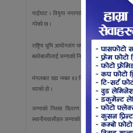
गाईघाट । त्रियुगा नगरपालिकाको वडा नं १२ ले जग्ग
गरेको छ ।
राष्ट्रिय भूमि आयोगसंग भएको सम्झौता बमोजिम नगर
बसोबासीलाई जग्गाको निस्सा वितरण कार्य सुरु गरेक
मंगलबार वडा नम्बर १२ स्थित त्रिवेणी टोलका भूमिह
भएको हो ।
जग्गाको निस्सा वितरण गर्दै नगर प्रमुख बस्नेतले
स्थानीयवासीहरु जग्गाको मालिक बन्ने पहिलो प्रक्रिय