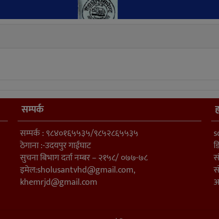
सम्पर्क
ह
सम्पर्क : ९८४०१६५५३५/९८५२८६५५३५
s
ठेगाना :-उदयपुर गाईघाट
ड
सुचना बिभाग दर्ता नम्बर – २१५८/ ०७७-७८
स
इमेल:
sholusantvhd@gmail.com
,
स
khemrjd@gmail.com
अ