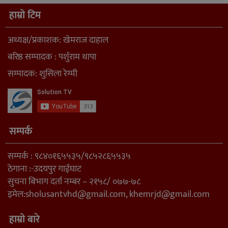
हाम्रो टिम
अध्यक्ष/प्रकाशक: खेमराज दाहाल
बरिष्ठ सम्पादक : पर्शुराम थापा
सम्पादक: शुसिला रेग्मी
सम्पर्क
सम्पर्क : ९८४०१६५५३५/९८५२८६५५३५
ठेगाना :-उदयपुर गाईघाट
सुचना बिभाग दर्ता नम्बर – २१५८/ ०७७-७८
इमेल:
sholusantvhd@gmail.com
,
khemrjd@gmail.com
हाम्रो बारे