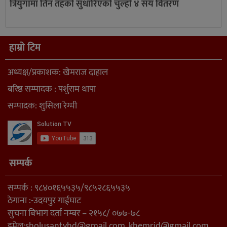
त्रियुगामा तिन तहको सुधारिएको चुल्हो ४ सय वितरण
हाम्रो टिम
अध्यक्ष/प्रकाशक: खेमराज दाहाल
बरिष्ठ सम्पादक : पर्शुराम थापा
सम्पादक: शुसिला रेग्मी
सम्पर्क
सम्पर्क : ९८४०१६५५३५/९८५२८६५५३५
ठेगाना :-उदयपुर गाईघाट
सुचना बिभाग दर्ता नम्बर – २१५८/ ०७७-७८
इमेल:
sholusantvhd@gmail.com
,
khemrjd@gmail.com