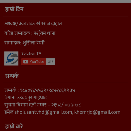
हाम्रो टिम
अध्यक्ष/प्रकाशक: खेमराज दाहाल
बरिष्ठ सम्पादक : पर्शुराम थापा
सम्पादक: शुसिला रेग्मी
सम्पर्क
सम्पर्क : ९८४०१६५५३५/९८५२८६५५३५
ठेगाना :-उदयपुर गाईघाट
सुचना बिभाग दर्ता नम्बर – २१५८/ ०७७-७८
इमेल:
sholusantvhd@gmail.com
,
khemrjd@gmail.com
हाम्रो बारे