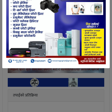
हुन्छ । नयाँ कारखाना बनाउन नभ्याइने अवस्थाभए अहिलेको
कारखानाको सञ्चालनमा सेनालाई संलग्न गराएर अत्यधिक
उत्पादन बढाउन सकिएला । सरकारले कोरोनाका विषयमा
सही निर्णय लिन ढिलो नगरोस् । चीनबाट नेपाली
फर्काउनजस्तै जनदबाब पर्खने हो भने स्थिति नियन्त्रणबाहिर
पनि पुग्नसक्छ भन्ने हेक्का राखौँ ।
तपाईको प्रतिक्रिया