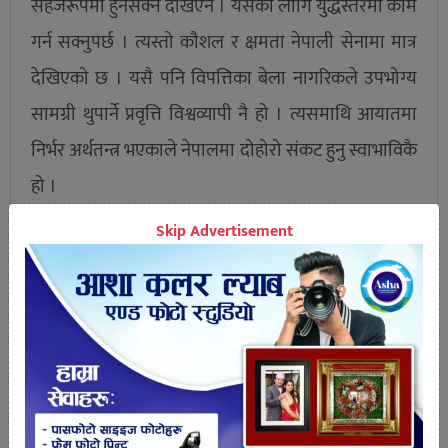
सहजरूपमा हुनसक्ने देखिएन । यसका लागि युद्धस्तरमा काम
गर्न सक्नुपर्छ । त्यस्तो कौशल र क्षमता नेपाली सेनामा मात्र
देखिएको छ । यसै पनि विपत्तिका बेला नागरिकले उपभोग्य
सामग्री थुपार्ने प्रवृत्ति विश्वव्यापी नै हो । त्यसमाथि आयातमा
निर्भर अर्थतन्त्र भएकाले नेपालमा दोहोरो संकट हुनु स्वाभाविकै
हो ।
Skip Advertisement
औषधिका लागि मूलतः भारतमा निर्भर भएकाले भारतले
निकासी रोक्ता संकट उत्पन्न हुने नै भयो । भारतले रोकेको
औषधिका लागि उच्च कूटनीतिक तहबाट पहल गर्नु उचित र
आवश्यक छ । भारतबाट औषधि ल्याउन नमिलेमा बंगलादेश,
पाकिस्तानलगायतका छिमेकीसँग पनि तत्काल वार्ता गर्नुपर्छ
। मास्क निर्माण र वितरणको जिम्मा नेपाली सेनालाई दिए