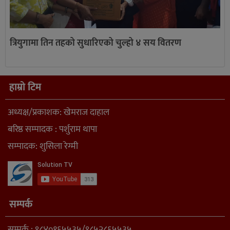
त्रियुगामा तिन तहको सुधारिएको चुल्हो ४ सय वितरण
हाम्रो टिम
अध्यक्ष/प्रकाशक: खेमराज दाहाल
बरिष्ठ सम्पादक : पर्शुराम थापा
सम्पादक: शुसिला रेग्मी
सम्पर्क
सम्पर्क : ९८४०१६५५३५/९८५२८६५५३५