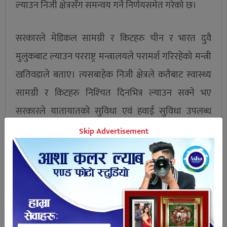
ल्याउन निजी क्षेत्रसँग समन्वय गर्ने निर्णयसमेत गरेको छ।
सरकारले मेडिकल सामग्री र किटहरु चीन र भारत दुवै
मुलुकबाट ल्याउन परराष्ट्र मन्त्रालयले परामर्श गरिरहेको मन्त्री
खतिवडाले बताए। त्यसबाहेक निजी क्षेत्रले कतैबाट स्वास्थ्य
सामग्री र किटहरु निश्‍चित दिनभित्र ल्याउन सक्ने भए
सरकारले यातायातको सुविधा एवं हवाई सुविधा उपलब्ध
गराउने निर्णय भएकोसमेत बताए।
Skip Advertisement
तपाईको प्रतिक्रिया