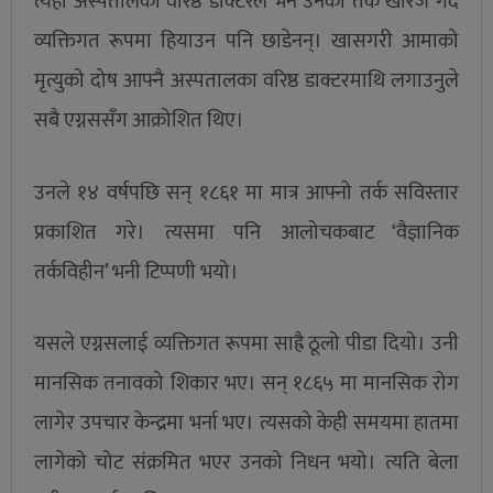
त्यही अस्पतालका वरिष्ठ डाक्टरले भने उनको तर्क खारेज गर्दै
व्यक्तिगत रूपमा हियाउन पनि छाडेनन्। खासगरी आमाको
मृत्युको दोष आफ्नै अस्पतालका वरिष्ठ डाक्टरमाथि लगाउनुले
सबै एग्नससँग आक्रोशित थिए।
उनले १४ वर्षपछि सन् १८६१ मा मात्र आफ्नो तर्क सविस्तार
प्रकाशित गरे। त्यसमा पनि आलोचकबाट ‘वैज्ञानिक
तर्कविहीन’ भनी टिप्पणी भयो।
यसले एग्नसलाई व्यक्तिगत रूपमा साह्रै ठूलो पीडा दियो। उनी
मानसिक तनावको शिकार भए। सन् १८६५ मा मानसिक रोग
लागेर उपचार केन्द्रमा भर्ना भए। त्यसको केही समयमा हातमा
लागेको चोट संक्रमित भएर उनको निधन भयो। त्यति बेला