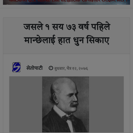
जसले १ सय ७३ वर्ष पहिले
मान्छेलाई हात धुन सिकाए
सेतोपाटी
बुधबार, चैत्र १२, २०७६