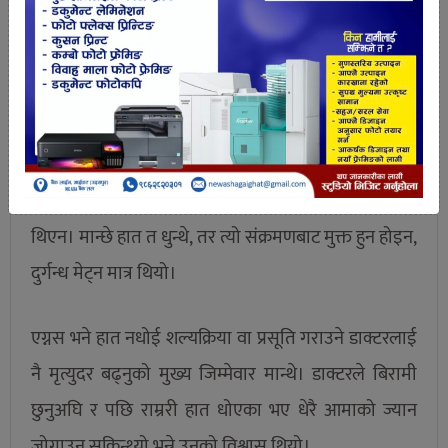
अरू डाक्टरले भने उनको कुरा पत्याएनन्। घरिघरि हात धुनुपर्दा
उनीहरू एक किसिमले एग्नससँग असन्तुष्ट नै थिए।
पर्डो विश्वविद्यालयका प्राध्यापक डाना तुलजियकीका अनुसार,
त्यति बेलासम्म रोग संक्रमण गर्ने जीवाणु हातकै माध्यमबाट
मान्छे–मान्छेमा सर्छ भन्ने अवधारणा विकास भइसकेको
थिएन। मान्छे हात त धुन्थे, तर त्यो संक्रमणबाट मुक्त हुन होइन,
दुर्गन्ध मेट्न मात्र थियो।
एग्नस भने हात नधोई शल्यक्रिया वा प्रसूति गराउने डाक्टरलाई
नै मृत्युदर बढ्नुको मुख्य जिम्मेवार मान्थे। डाक्टरले बिरामी
छुनुअघि र पछि राम्ररी हात धोएका भए धेरै आमाको ज्यान
जोगाउन सकिन्थ्यो भन्ने उनको विश्वास थियो।