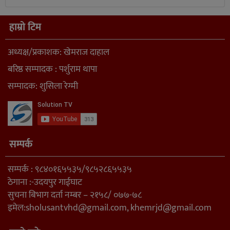
हाम्रो टिम
अध्यक्ष/प्रकाशक: खेमराज दाहाल
बरिष्ठ सम्पादक : पर्शुराम थापा
सम्पादक: शुसिला रेग्मी
सम्पर्क
सम्पर्क : ९८४०१६५५३५/९८५२८६५५३५
ठेगाना :-उदयपुर गाईघाट
सुचना बिभाग दर्ता नम्बर – २१५८/ ०७७-७८
इमेल:
sholusantvhd@gmail.com
,
khemrjd@gmail.com