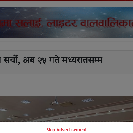
र्यो, अब २५ गते मध्यरातसम्म
Skip Advertisement