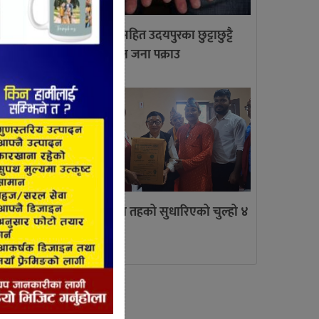
लागु औषध सहित उदयपुरका छुट्टाछुट्टै
ेको छ।
स्थानबाट तीन जना पक्राउ
लक डाउन
े गरेको
त्रियुगामा तिन तहको सुधारिएको चुल्हो ४
रेको छ।
सय वितरण
क्तानी