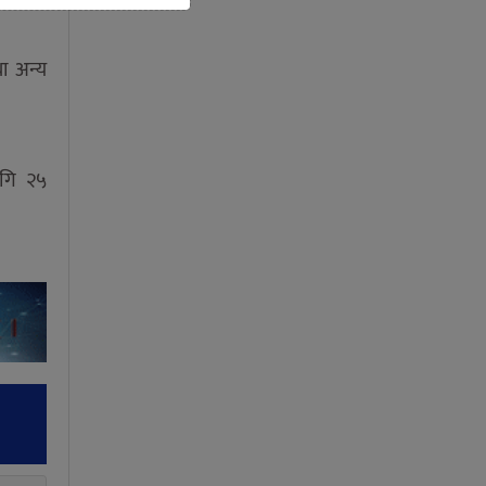
था अन्य
लागि २५