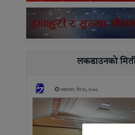
लकडाउनको मिती स
आइतबार, चैत्र १६, २०७६