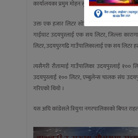
कार्यालयका प्रमुम मोहन सुबेदीलाई हस्ताणतरण गरिए
उक्त एक हजार लिटर सोडिएम हाईपोक्लोराईट जिल्ला
गाईघाट उदयपुरलाई एक सय लिटर, जिल्ला कारागार
लिटर, उदयपुरगढि गाउँपालिकालाई एक सय लिटर हस
त्यसैगरी रौतामाई गाउँपालिका उदयपुरलाई १०० 
उदयपुरलाई १०० लिटर, एम्बुलेन्स चालक संघ उ
गरिएको थियो ।
यस अघि कांग्रेसले त्रियुगा नगरपालिकाको बिपत र