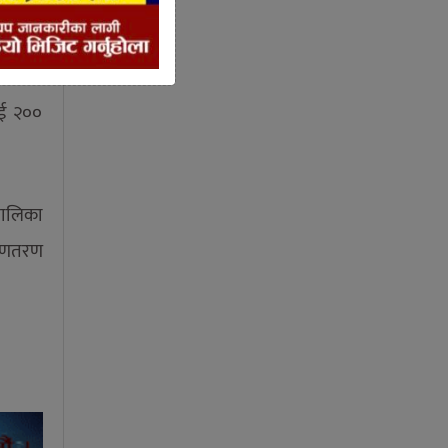
ी दिए।
र्यालय
ाई २००
पालिका
ताणतरण