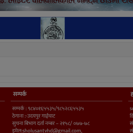
सम्पर्क
ह
सम्पर्क : ९८४०१६५५३५/९८५२८६५५३५
s
ठेगाना :-उदयपुर गाईघाट
ड
सुचना बिभाग दर्ता नम्बर – २१५८/ ०७७-७८
स
इमेल:
sholusantvhd@gmail.com
,
स