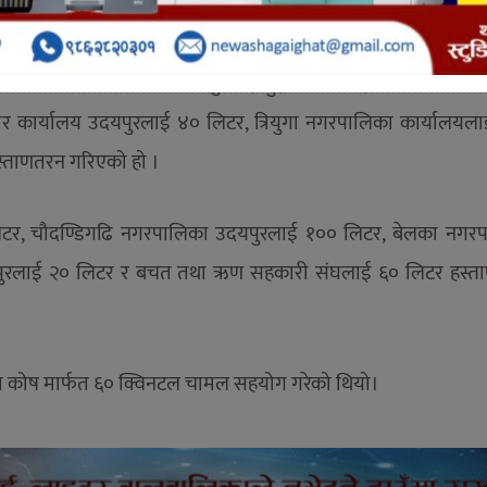
को नेपाली कांग्रेसका त्रियुगा नगरका सभापति सरोज बस्नेतले जानकार
 जनस्वास्थ्य कार्यालय उदयपुरलाई दुई सय लिटर, जिल्ला प्रहरी का
 कार्यालय उदयपुरलाई ४० लिटर, त्रियुगा नगरपालिका कार्यालयल
्ताणतरन गरिएको हो ।
लिटर, चौदण्डिगढि नगरपालिका उदयपुरलाई १०० लिटर, बेलका नगर
दयपुरलाई २० लिटर र बचत तथा ऋण सहकारी संघलाई ६० लिटर हस्
ाहत कोष मार्फत ६० क्विनटल चामल सहयोग गरेको थियो।