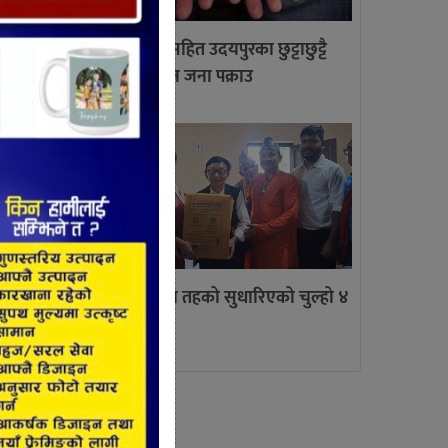
लागु औषध सहित उदयपुरका छुट्टाछुट्टै
स्थानबाट तीन जना पक्राउ
रमणलाई
त्रियुगामा तिन तहको सुधारिएको चुल्हो ४
िर्माण
सय वितरण
ास्थ्य