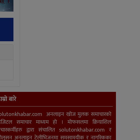
ाम्रो बारे
olutonkhabar.com अनलाइन खोज मुलक समाचारको
िजिटल समाचार माध्यम हो । मोफसलमा क्रियाशिल
ंचारकर्मीहरु द्वारा संचालित solutonkhabar.com र
ोलुसन अनलाइन टेलीभिजनमा समसामयीक र नागरिकका