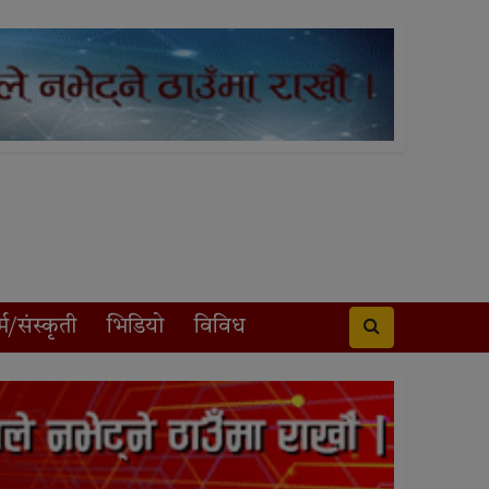
्म/संस्कृती
भिडियो
विविध