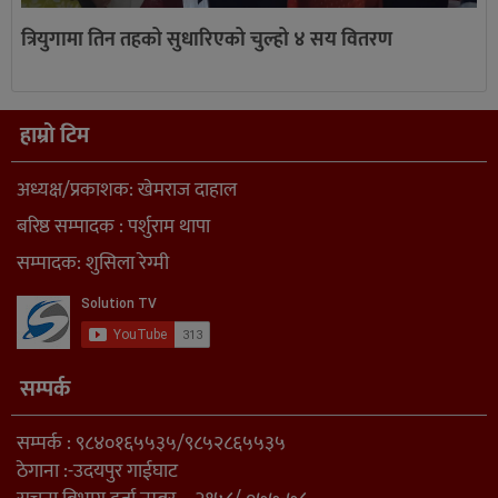
त्रियुगामा तिन तहको सुधारिएको चुल्हो ४ सय वितरण
हाम्रो टिम
अध्यक्ष/प्रकाशक: खेमराज दाहाल
बरिष्ठ सम्पादक : पर्शुराम थापा
सम्पादक: शुसिला रेग्मी
सम्पर्क
सम्पर्क : ९८४०१६५५३५/९८५२८६५५३५
ठेगाना :-उदयपुर गाईघाट