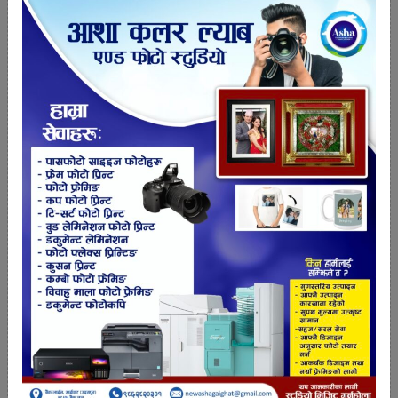
लकडाउन सुरु भएको चैत महिनामा मात्र भारतबाट दुई अर्ब
८१ करोड २९ लाख रुपैयाँको तरकारी आयात भएको भन्सार
विभागको तथ्यांक छ । नेपालमा ११ चैतदेखि लकडाउन सुरु
भए पनि सीमानाका २ चैतदेखि नियन्त्रित भएका हुन् ।
तपाईको प्रतिक्रिया