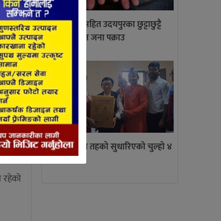
लागु औषध सहित उदयपुरका छुट्टाछुट्टै
स्थानबाट तीन जना पक्राउ
ि छन्।
त्रियुगामा तिन तहको सुधारिएको चुल्हो ४
सय वितरण
य रहेको