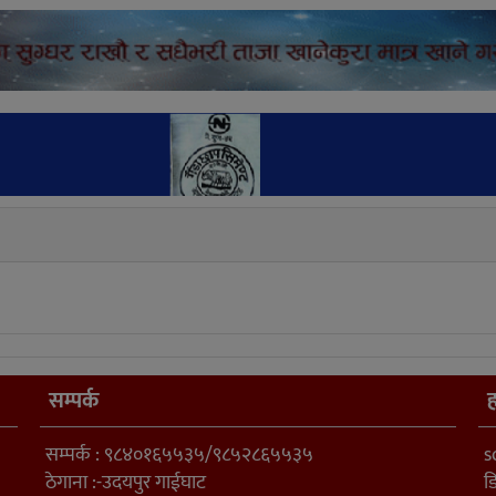
सम्पर्क
ह
सम्पर्क : ९८४०१६५५३५/९८५२८६५५३५
s
ठेगाना :-उदयपुर गाईघाट
ड