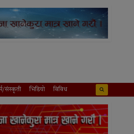
्म/संस्कृती
भिडियो
विविध