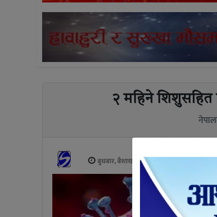
२ महिने शिशुसहित 
नेपाल
बुधबार, बैशाख २४, २०७७