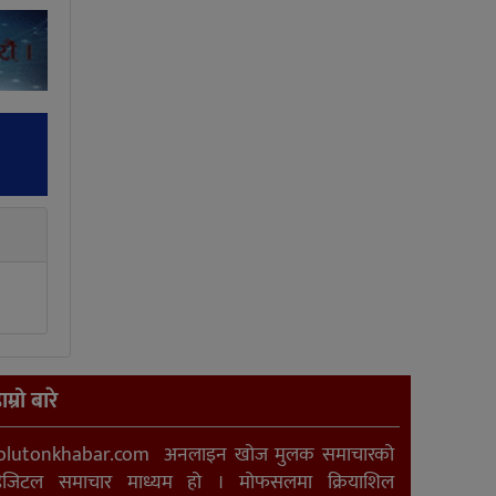
ाम्रो बारे
olutonkhabar.com अनलाइन खोज मुलक समाचारको
िजिटल समाचार माध्यम हो । मोफसलमा क्रियाशिल