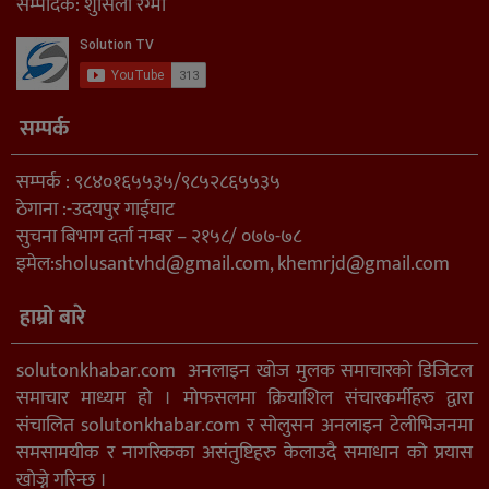
सम्पादक: शुसिला रेग्मी
सम्पर्क
सम्पर्क : ९८४०१६५५३५/९८५२८६५५३५
ठेगाना :-उदयपुर गाईघाट
सुचना बिभाग दर्ता नम्बर – २१५८/ ०७७-७८
इमेल:
sholusantvhd@gmail.com
,
khemrjd@gmail.com
हाम्रो बारे
solutonkhabar.com अनलाइन खोज मुलक समाचारको डिजिटल
समाचार माध्यम हो । मोफसलमा क्रियाशिल संचारकर्मीहरु द्वारा
संचालित solutonkhabar.com र सोलुसन अनलाइन टेलीभिजनमा
समसामयीक र नागरिकका असंतुष्टिहरु केलाउदै समाधान को प्रयास
खोज्ने गरिन्छ ।