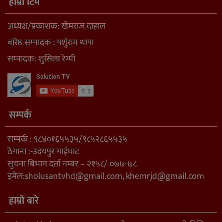
हाम्रो टिम
अध्यक्ष/प्रकाशक: खेमराज दाहाल
बरिष्ठ सम्पादक : पर्शुराम थापा
सम्पादक: शुसिला रेग्मी
सम्पर्क
सम्पर्क : ९८४०१६५५३५/९८५२८६५५३५
ठेगाना :-उदयपुर गाईघाट
सुचना बिभाग दर्ता नम्बर – २१५८/ ०७७-७८
इमेल:
sholusantvhd@gmail.com
,
khemrjd@gmail.com
हाम्रो बारे