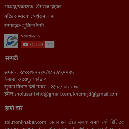
अध्यक्ष/प्रकाशक: खेमराज दाहाल
बरिष्ठ सम्पादक : पर्शुराम थापा
सम्पादक: शुसिला रेग्मी
सम्पर्क
सम्पर्क : ९८४०१६५५३५/९८५२८६५५३५
ठेगाना :-उदयपुर गाईघाट
सुचना बिभाग दर्ता नम्बर – २१५८/ ०७७-७८
इमेल:
sholusantvhd@gmail.com
,
khemrjd@gmail.com
हाम्रो बारे
solutonkhabar.com अनलाइन खोज मुलक समाचारको डिजिटल