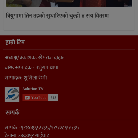
त्रियुगामा तिन तहको सुधारिएको चुल्हो ४ सय वितरण
हाम्रो टिम
अध्यक्ष/प्रकाशक: खेमराज दाहाल
बरिष्ठ सम्पादक : पर्शुराम थापा
सम्पादक: शुसिला रेग्मी
सम्पर्क
सम्पर्क : ९८४०१६५५३५/९८५२८६५५३५
ठेगाना :-उदयपुर गाईघाट