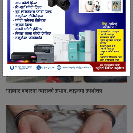
गाईघाट बजारमा ग्यासको अभाव, लाइनमा उपभोक्ता