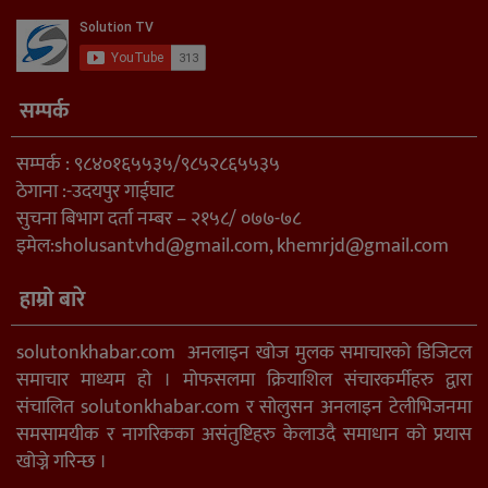
सम्पर्क
सम्पर्क : ९८४०१६५५३५/९८५२८६५५३५
ठेगाना :-उदयपुर गाईघाट
सुचना बिभाग दर्ता नम्बर – २१५८/ ०७७-७८
इमेल:
sholusantvhd@gmail.com
,
khemrjd@gmail.com
हाम्रो बारे
solutonkhabar.com अनलाइन खोज मुलक समाचारको डिजिटल
समाचार माध्यम हो । मोफसलमा क्रियाशिल संचारकर्मीहरु द्वारा
संचालित solutonkhabar.com र सोलुसन अनलाइन टेलीभिजनमा
समसामयीक र नागरिकका असंतुष्टिहरु केलाउदै समाधान को प्रयास
खोज्ने गरिन्छ ।