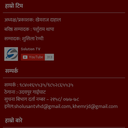
हाम्रो टिम
अध्यक्ष/प्रकाशक: खेमराज दाहाल
बरिष्ठ सम्पादक : पर्शुराम थापा
सम्पादक: शुसिला रेग्मी
सम्पर्क
सम्पर्क : ९८४०१६५५३५/९८५२८६५५३५
ठेगाना :-उदयपुर गाईघाट
सुचना बिभाग दर्ता नम्बर – २१५८/ ०७७-७८
इमेल:
sholusantvhd@gmail.com
,
khemrjd@gmail.com
हाम्रो बारे