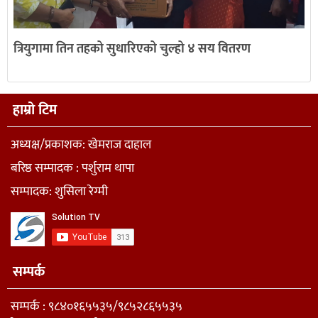
त्रियुगामा तिन तहको सुधारिएको चुल्हो ४ सय वितरण
हाम्रो टिम
अध्यक्ष/प्रकाशक: खेमराज दाहाल
बरिष्ठ सम्पादक : पर्शुराम थापा
सम्पादक: शुसिला रेग्मी
सम्पर्क
सम्पर्क : ९८४०१६५५३५/९८५२८६५५३५