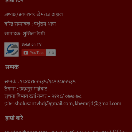
अध्यक्ष/प्रकाशक: खेमराज दाहाल
बरिष्ठ सम्पादक : पर्शुराम थापा
सम्पादक: शुसिला रेग्मी
सम्पर्क
सम्पर्क : ९८४०१६५५३५/९८५२८६५५३५
ठेगाना :-उदयपुर गाईघाट
सुचना बिभाग दर्ता नम्बर – २१५८/ ०७७-७८
इमेल:
sholusantvhd@gmail.com
,
khemrjd@gmail.com
हाम्रो बारे