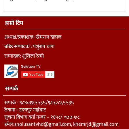
हाम्रो टिम
अध्यक्ष/प्रकाशक: खेमराज दाहाल
बरिष्ठ सम्पादक : पर्शुराम थापा
सम्पादक: शुसिला रेग्मी
सम्पर्क
सम्पर्क : ९८४०१६५५३५/९८५२८६५५३५
ठेगाना :-उदयपुर गाईघाट
सुचना बिभाग दर्ता नम्बर – २१५८/ ०७७-७८
इमेल:
sholusantvhd@gmail.com
,
khemrjd@gmail.com