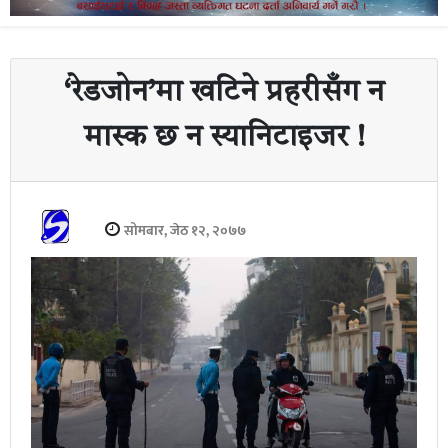
‘रेडजोन’मा खटिने प्रहरीसँग न
मास्क छ न स्यानिटाइजर !
सोमबार, जेठ १२, २०७७