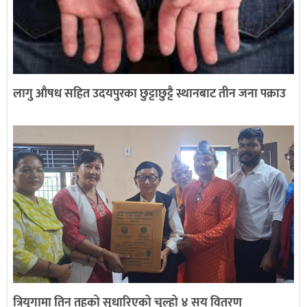
लागु औषध सहित उदयपुरका छुट्टाछुट्टै स्थानबाट तीन जना पक्राउ
त्रियुगामा तिन तहको सुधारिएको चुल्हो ४ सय वितरण