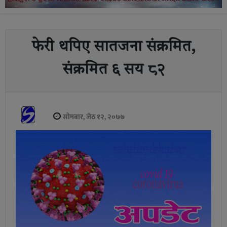
फेरी थपिए सातजना संक्रमित,
संक्रमित ६ सय ८२
सोमबार, जेठ १२, २०७७