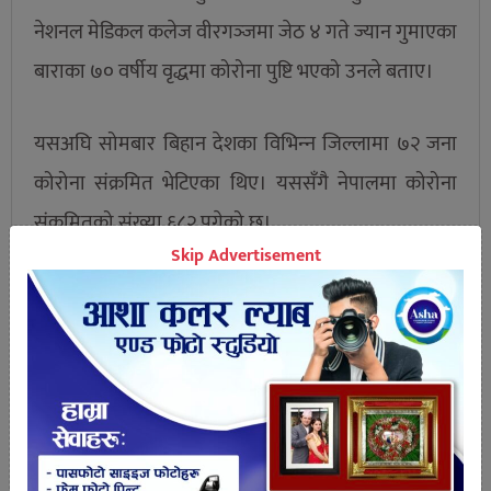
नेशनल मेडिकल कलेज वीरगञ्‍जमा जेठ ४ गते ज्यान गुमाएका
बाराका ७० वर्षीय वृद्धमा कोरोना पुष्टि भएको उनले बताए।
यसअघि सोमबार बिहान देशका विभिन्‍न जिल्लामा ७२ जना
कोरोना संक्रमित भेटिएका थिए। यससँगै नेपालमा कोरोना
संक्रमितको संख्या ६८२ पुगेको छ।
Skip Advertisement
तपाईको प्रतिक्रिया