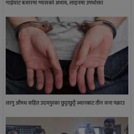
गाईघाट बजारमा ग्यासको अभाव, लाइनमा उपभोक्ता
लागु औषध सहित उदयपुरका छुट्टाछुट्टै स्थानबाट तीन जना पक्राउ