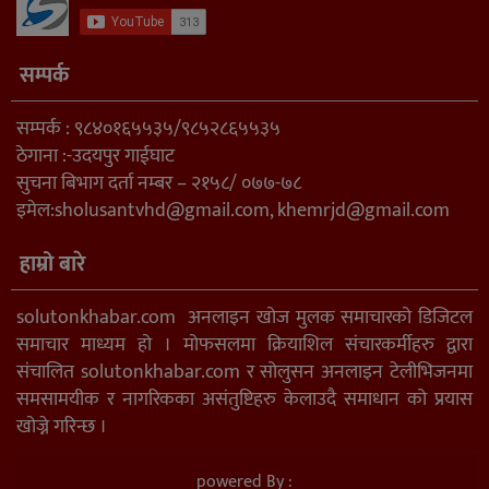
सम्पर्क
सम्पर्क : ९८४०१६५५३५/९८५२८६५५३५
ठेगाना :-उदयपुर गाईघाट
सुचना बिभाग दर्ता नम्बर – २१५८/ ०७७-७८
इमेल:
sholusantvhd@gmail.com
,
khemrjd@gmail.com
हाम्रो बारे
solutonkhabar.com अनलाइन खोज मुलक समाचारको डिजिटल
समाचार माध्यम हो । मोफसलमा क्रियाशिल संचारकर्मीहरु द्वारा
संचालित solutonkhabar.com र सोलुसन अनलाइन टेलीभिजनमा
समसामयीक र नागरिकका असंतुष्टिहरु केलाउदै समाधान को प्रयास
खोज्ने गरिन्छ ।
powered By :