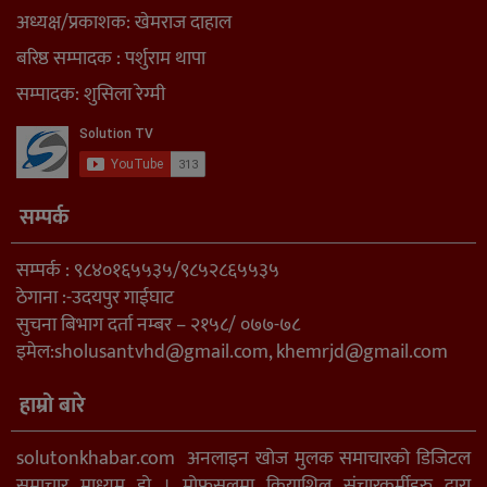
अध्यक्ष/प्रकाशक: खेमराज दाहाल
बरिष्ठ सम्पादक : पर्शुराम थापा
सम्पादक: शुसिला रेग्मी
सम्पर्क
सम्पर्क : ९८४०१६५५३५/९८५२८६५५३५
ठेगाना :-उदयपुर गाईघाट
सुचना बिभाग दर्ता नम्बर – २१५८/ ०७७-७८
इमेल:
sholusantvhd@gmail.com
,
khemrjd@gmail.com
हाम्रो बारे
solutonkhabar.com अनलाइन खोज मुलक समाचारको डिजिटल
समाचार माध्यम हो । मोफसलमा क्रियाशिल संचारकर्मीहरु द्वारा