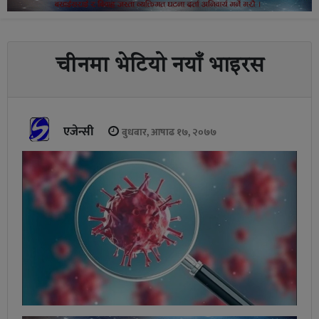
चीनमा भेटियो नयाँ भाइरस
एजेन्सी
बुधबार, आषाढ १७, २०७७