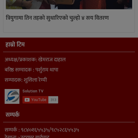
त्रियुगामा तिन तहको सुधारिएको चुल्हो ४ सय वितरण
हाम्रो टिम
अध्यक्ष/प्रकाशक: खेमराज दाहाल
बरिष्ठ सम्पादक : पर्शुराम थापा
सम्पादक: शुसिला रेग्मी
सम्पर्क
सम्पर्क : ९८४०१६५५३५/९८५२८६५५३५
ठेगाना :-उदयपुर गाईघाट