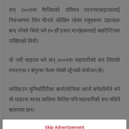
सन् २००९मा फैलिएको एभियन ए१एन१भाइरसलाई
नियन्त्रणमा लिन चीनले जोखिम रहेका राष्ट्रहरूमा उडानहरू
बन्द गरेको थियो भने १०औं हजार मान्छेहरूलाई क्वारेन्टिनमा
राखिएको थियो।
यो नयाँ भाइरस भने सन् २००९मा महामारीको रूप लिएको
एच१एन१ र बंगुरमा फेला परेको स्ट्रेनको संयोजन हो।
वासिङटन युनिभर्सिटीका बायोलोजिस्ट कार्ल बर्गस्टोर्मले भने
यो भाइरस मानव जातिमा फैलिए पनि महामारीको रूप नलिने
बताएका छन्।
Skip Advertisement