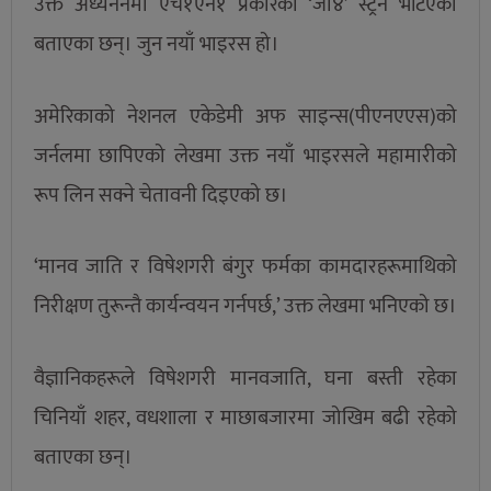
उक्त अध्यननमा एच१एन१ प्रकारको ‘जी४’ स्ट्रेन भेटिएको
बताएका छन्। जुन नयाँ भाइरस हो।
अमेरिकाको नेशनल एकेडेमी अफ साइन्स(पीएनएएस)को
जर्नलमा छापिएको लेखमा उक्त नयाँ भाइरसले महामारीको
रूप लिन सक्ने चेतावनी दिइएको छ।
‘मानव जाति र विषेशगरी बंगुर फर्मका कामदारहरूमाथिको
निरीक्षण तुरून्तै कार्यन्वयन गर्नपर्छ,’ उक्त लेखमा भनिएको छ।
वैज्ञानिकहरूले विषेशगरी मानवजाति, घना बस्ती रहेका
चिनियाँ शहर, वधशाला र माछाबजारमा जोखिम बढी रहेको
बताएका छन्।