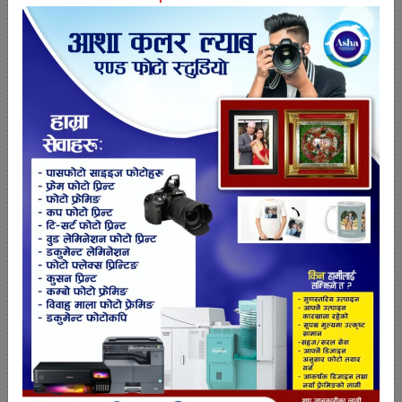
अहिले महामारीको रूपमा विश्वभरी फैलिरहेको कोरानाभाइरस
पनि चीनको वुहानमा पहिलो पटक भेटिएको थियो।
चीनबाट सुरूभएकर विश्वभर फैलिएको कोरानाभाइरस
संक्रमितको संख्या एक करोड ४२ लाख नाघिसकेको छ भने ५
लाख ८ हजारले ज्यान गुमाएका छन्।
तपाईको प्रतिक्रिया