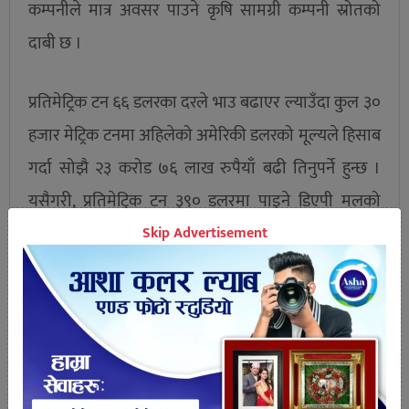
कम्पनीले मात्र अवसर पाउने कृषि सामग्री कम्पनी स्रोतको
दाबी छ ।
प्रतिमेट्रिक टन ६६ डलरका दरले भाउ बढाएर ल्याउँदा कुल ३०
हजार मेट्रिक टनमा अहिलेको अमेरिकी डलरको मूल्यले हिसाब
गर्दा सोझै २३ करोड ७६ लाख रुपैयाँ बढी तिनुपर्ने हुन्छ ।
यसैगरी, प्रतिमेट्रिक टन ३९० डलरमा पाइने डिएपी मलको
खरिद मूल्य बढाएर प्रतिमेट्रिक टन ४४४ डलर तिरेर २५ हजार
Skip Advertisement
मेट्रिक टन ल्याउन लागिएको छ । यसमा पनि प्रतिमेट्रिक टन
५४ डलरका दरले बढी भाउ देखाएर ल्याउँदा सोझै १६ करोड
२० लाख रुपैयाँ बढी तिनुपर्ने हुन्छ ।
अब युरिया र डिएपी दुवै थरीका मल आयात गर्ने क्रममा