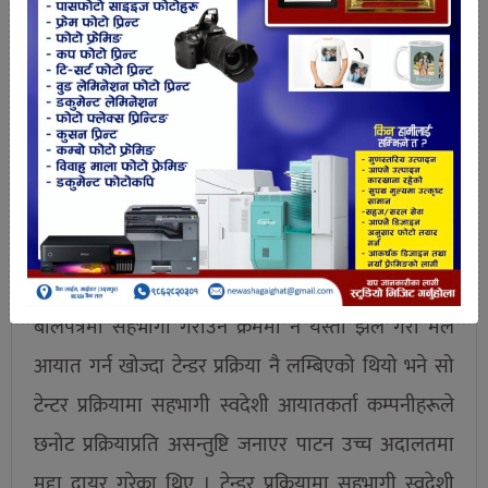
बढाइएको २३ करोड ७६ लाख रुपैयाँ र १६ करोड २० लाख
रुपैयाँ जोड्दा ३९ करोड ९६ लाख रुपैयाँ हुन आउँछ । अहिले
कृषि सामग्री कम्पनीले यस्तो बढी खरिद मूल्य देखाएर टेन्डर
हाल्ने विदेशी स्विस सिंगापुर कम्पनीलाई नै सहभागी गराई
हाल अन्तर्राष्ट्रिय बजारमा भाउ बढेको देखाएर खरिद इस्टमेटमा
पनि प्रतिमेट्रिक टन ६० डलर थप गरेर करिब ४० करोड
रुपैयाँभन्दा धेरै घोटला गरेको स्रोतको दाबी छ ।
बोलपत्रमा सहभागी गराउने क्रममा नै यस्तो झेल गरी मल
आयात गर्न खोज्दा टेन्डर प्रक्रिया नै लम्बिएको थियो भने सो
टेन्टर प्रक्रियामा सहभागी स्वदेशी आयातकर्ता कम्पनीहरूले
छनोट प्रक्रियाप्रति असन्तुष्टि जनाएर पाटन उच्च अदालतमा
मुद्दा दायर गरेका थिए । टेन्डर प्रक्रियामा सहभागी स्वदेशी