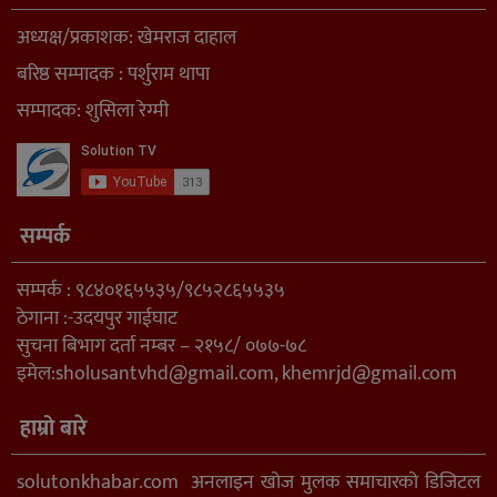
अध्यक्ष/प्रकाशक: खेमराज दाहाल
बरिष्ठ सम्पादक : पर्शुराम थापा
सम्पादक: शुसिला रेग्मी
सम्पर्क
सम्पर्क : ९८४०१६५५३५/९८५२८६५५३५
ठेगाना :-उदयपुर गाईघाट
सुचना बिभाग दर्ता नम्बर – २१५८/ ०७७-७८
इमेल:
sholusantvhd@gmail.com
,
khemrjd@gmail.com
हाम्रो बारे
solutonkhabar.com अनलाइन खोज मुलक समाचारको डिजिटल