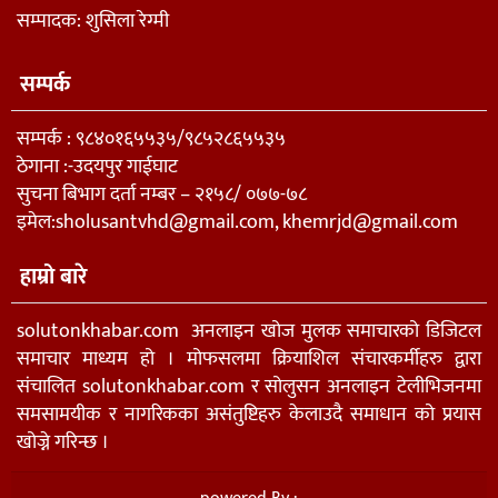
सम्पादक: शुसिला रेग्मी
सम्पर्क
सम्पर्क : ९८४०१६५५३५/९८५२८६५५३५
ठेगाना :-उदयपुर गाईघाट
सुचना बिभाग दर्ता नम्बर – २१५८/ ०७७-७८
इमेल:
sholusantvhd@gmail.com
,
khemrjd@gmail.com
हाम्रो बारे
solutonkhabar.com अनलाइन खोज मुलक समाचारको डिजिटल
समाचार माध्यम हो । मोफसलमा क्रियाशिल संचारकर्मीहरु द्वारा
संचालित solutonkhabar.com र सोलुसन अनलाइन टेलीभिजनमा
समसामयीक र नागरिकका असंतुष्टिहरु केलाउदै समाधान को प्रयास
खोज्ने गरिन्छ ।