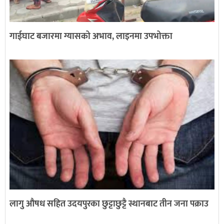
गाईघाट बजारमा ग्यासको अभाव, लाइनमा उपभोक्ता
लागु औषध सहित उदयपुरका छुट्टाछुट्टै स्थानबाट तीन जना पक्राउ