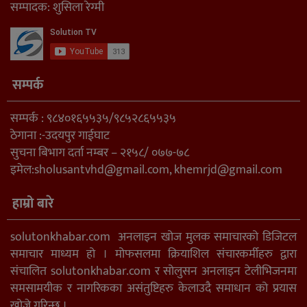
सम्पादक: शुसिला रेग्मी
सम्पर्क
सम्पर्क : ९८४०१६५५३५/९८५२८६५५३५
ठेगाना :-उदयपुर गाईघाट
सुचना बिभाग दर्ता नम्बर – २१५८/ ०७७-७८
इमेल:
sholusantvhd@gmail.com
,
khemrjd@gmail.com
हाम्रो बारे
solutonkhabar.com अनलाइन खोज मुलक समाचारको डिजिटल
समाचार माध्यम हो । मोफसलमा क्रियाशिल संचारकर्मीहरु द्वारा
संचालित solutonkhabar.com र सोलुसन अनलाइन टेलीभिजनमा
समसामयीक र नागरिकका असंतुष्टिहरु केलाउदै समाधान को प्रयास
खोज्ने गरिन्छ ।