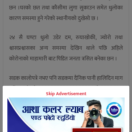
छन ।घरको छत तथा कौसीमा लुगा सुकाउन समेत धुलोका
कारण समस्या हुने गरेको स्थानीयको दुखेसो छ ।
२४ सै घण्टा धुलो उडेर दम, रुघाखोकी, ज्वोरो तथा
श्वासप्रश्वासका अन्य समस्या देखिन थाले पछि अहिले
कोरोनाको माहामारी बाट पिडित जनता त्रसित बनेका छन ।
सडक कालोपत्रे नभए पनि सडकमा दैनिक पानी हालिदिन माग
गर्दै स्थानीयले पटक-पटक सडक अबरुद्ध गरेर सम्बन्धित
Skip Advertisement
निकायलाई ध्यानाकर्षण गराए पनि नगरले बेवास्ता गरेको
स्थानीयको गुनासो छ ।