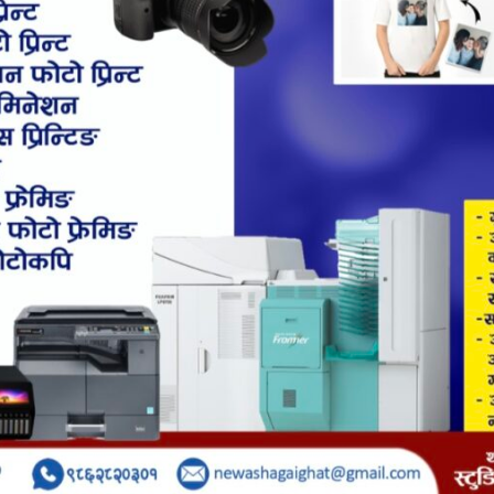
्रथम उपाध्यक्ष रमेश रसाइली नेतृत्वको टिमले ४ हजार थान बढी माक