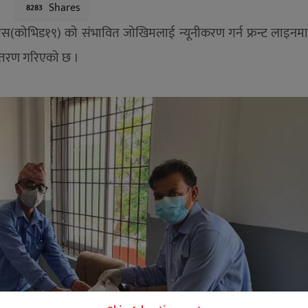
Shares
8283
इरस(कोभिड१९) को संभावित जोखिमलाई न्यूनीकरण गर्न फ्रन्ट लाइनमा
बितरण गरिएको छ ।