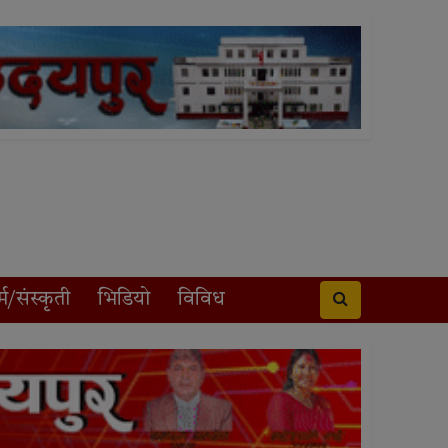
्म/संस्कृती
भिडियो
विविध