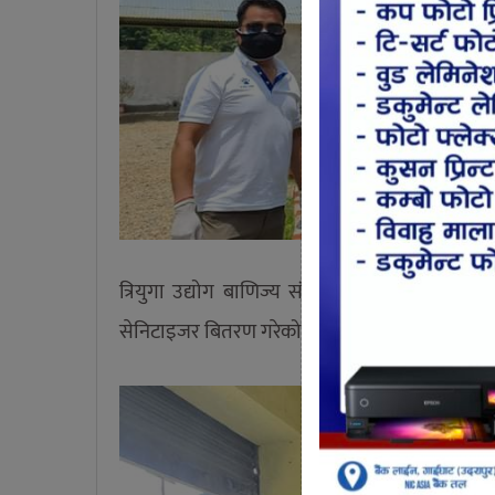
त्रियुगा उद्योग बाणिज्य संघ उदयपुर गाइघाटका प
सेनिटाइजर बितरण गरेको हो ।