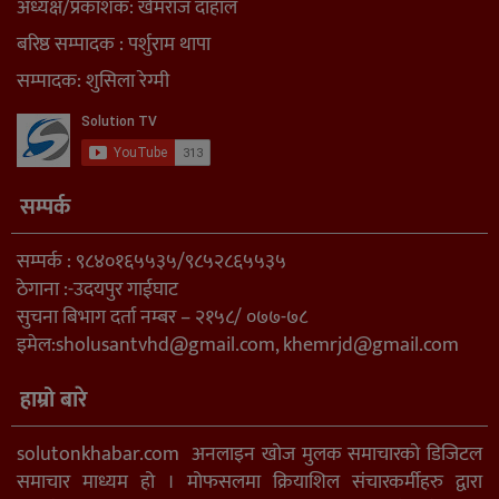
अध्यक्ष/प्रकाशक: खेमराज दाहाल
बरिष्ठ सम्पादक : पर्शुराम थापा
सम्पादक: शुसिला रेग्मी
सम्पर्क
सम्पर्क : ९८४०१६५५३५/९८५२८६५५३५
ठेगाना :-उदयपुर गाईघाट
सुचना बिभाग दर्ता नम्बर – २१५८/ ०७७-७८
इमेल:
sholusantvhd@gmail.com
,
khemrjd@gmail.com
हाम्रो बारे
solutonkhabar.com अनलाइन खोज मुलक समाचारको डिजिटल
समाचार माध्यम हो । मोफसलमा क्रियाशिल संचारकर्मीहरु द्वारा