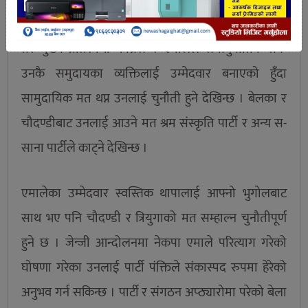
मतमा उनले थप आफ्नो समुदायको मत थप्ने कोसिस गर्ने छन
तर मुख्य प्रतिस्पर्धी कांग्रेस र एमालेले समानुपातिक तर्फ
उनकै समुदायका व्यक्तिलाई उम्मेदवार बनाएको हुँदा
सामुदायिक मत थप्न उनलाई चुनौती हुने देखिन्छ । बेलका र
चौदण्डीबाट उनलाई आउने मत श्रम संस्कृति पार्टी र अन्य स-
साना पार्टीले काट्ने देखिन्छ ।
एमालेका उम्मेदवार स्वस्तिक थापालाई आफ्नो भुगोलबाट
साथ भए पनि चौदण्डी र त्रियुगाको मत सम्हाल्न चुनौतीपूर्ण
हुने छ । जेन्जी आन्दोलनमा नेकपा एमाले परित्याग गरेको
घोषणा गरेका उनलाई पार्टी पंक्तिले संकास्पद रुपमा हेरेको
अनुभव गर्न सकिन्छ । पार्टी र संगठन अप्ठ्यारोमा परेको बेला