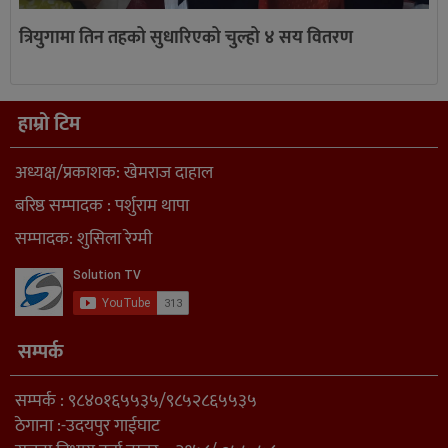
त्रियुगामा तिन तहको सुधारिएको चुल्हो ४ सय वितरण
हाम्रो टिम
अध्यक्ष/प्रकाशक: खेमराज दाहाल
बरिष्ठ सम्पादक : पर्शुराम थापा
सम्पादक: शुसिला रेग्मी
सम्पर्क
सम्पर्क : ९८४०१६५५३५/९८५२८६५५३५
ठेगाना :-उदयपुर गाईघाट