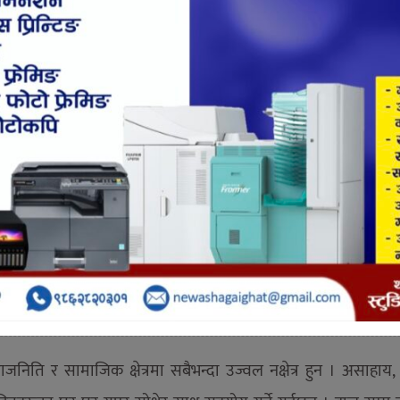
Shares
11222
्मेद्वारहरु घरदैलो कार्यक्रममा लागेका छन । कांग्रेसका मेयर उपमे
ानमा जुटेका हुन ।
सलाई” नारा सहित मेयरका उम्मेद्वार वसन्त बस्नेतको टोलि घरघरमा 
म्रो नगर” “स्वास्थ्य र शिक्षा निशुल्क सुबिधा, रुख छाप रोजौ नपरि 
नेतको टोलीलाई मतदाताहरुले घर-घरमा स्वागत गरेका छन ।
जनिति र सामाजिक क्षेत्रमा सबैभन्दा उज्वल नक्षेत्र हुन । असाहाय,