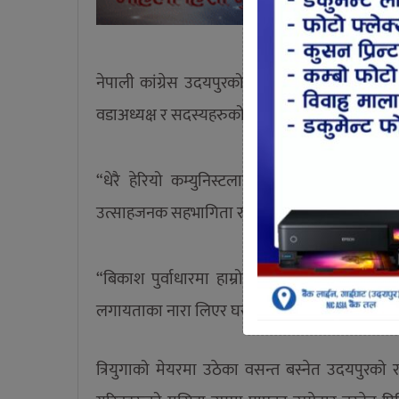
नेपाली कांग्रेस उदयपुरको त्रियुगा नगरपालिकाका उम
वडाअध्यक्ष र सदस्यहरुको टिम एक साथ घरदैलो अभिय
“धेरै हेरियो कम्युनिस्टलाई एक पटक हेरौ कांग्रे
उत्साहजनक सहभागिता रहेको छ ।
“बिकाश पुर्वाधारमा हाम्रो नजर, भ्रष्टाचार रहित हा
लगायताका नारा लिएर घरघर पुगेका मेयर वसन्त बस्
त्रियुगाको मेयरमा उठेका वसन्त बस्नेत उदयपुरको रा