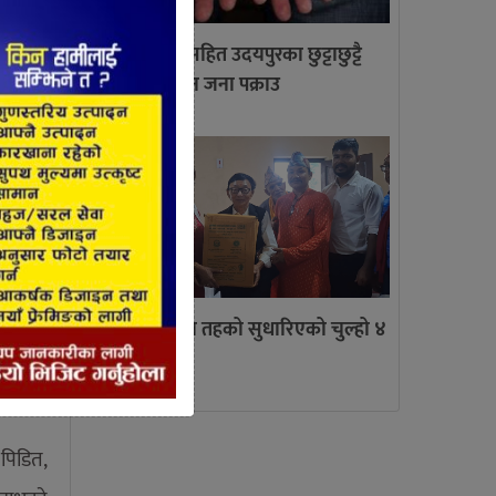
लागु औषध सहित उदयपुरका छुट्टाछुट्टै
स्थानबाट तीन जना पक्राउ
यर सहित
पुग्दा
त्रियुगामा तिन तहको सुधारिएको चुल्हो ४
दुबिधा”
सय वितरण
 पिडित,