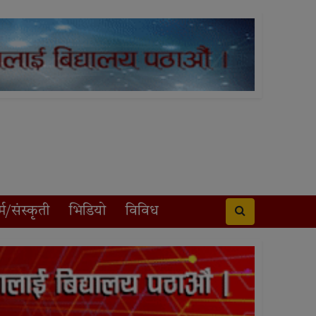
्म/संस्कृती
भिडियो
विविध