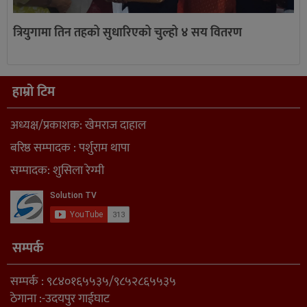
त्रियुगामा तिन तहको सुधारिएको चुल्हो ४ सय वितरण
हाम्रो टिम
अध्यक्ष/प्रकाशक: खेमराज दाहाल
बरिष्ठ सम्पादक : पर्शुराम थापा
सम्पादक: शुसिला रेग्मी
सम्पर्क
सम्पर्क : ९८४०१६५५३५/९८५२८६५५३५
ठेगाना :-उदयपुर गाईघाट