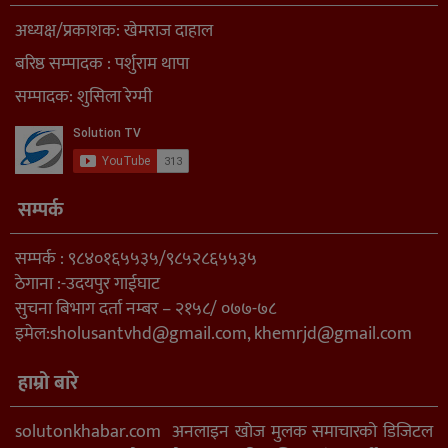
अध्यक्ष/प्रकाशक: खेमराज दाहाल
बरिष्ठ सम्पादक : पर्शुराम थापा
सम्पादक: शुसिला रेग्मी
सम्पर्क
सम्पर्क : ९८४०१६५५३५/९८५२८६५५३५
ठेगाना :-उदयपुर गाईघाट
सुचना बिभाग दर्ता नम्बर – २१५८/ ०७७-७८
इमेल:
sholusantvhd@gmail.com
,
khemrjd@gmail.com
हाम्रो बारे
solutonkhabar.com अनलाइन खोज मुलक समाचारको डिजिटल