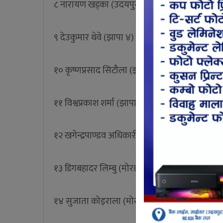
८ नारायण खड्का (उदयपुर १)
९ देउकुमार थेवे (झापा ४)
१० कृष्णप्रसाद सिटौला (झापा ३)
११ विश्वप्रकाश शर्मा (झापा १)
१२ खगेन्द्रपाण्डव अधिकारी (झापा ५)
१३ डिगबहादर लिम्बु (मोरङ १)
१४ सुजाता कोइराला (मोरङ २)