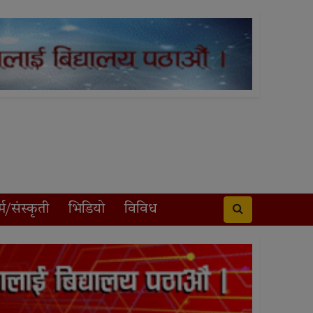
्म/संस्कृती
भिडियो
विविध