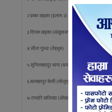
२ डम्बर खड्का (इलाम २)
३ दिपक खड्का (संखुवासभा)
४ सीता गुरुङ (तेह्रथुम)
५ सुनिलबहादुर थापा (धनकुटा)
६ बलबहादुर केसी (सोलुखुम्बु)
७ रामहरि खतिवडा (ओखलढुंगा)