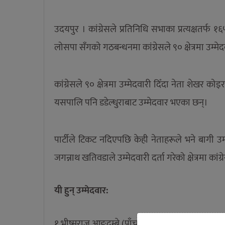
उदयपुर । कांग्रेसले प्रतिनिधि सभाका प्रत्यक्षतर्फ १
लोसपा सँगको गठबन्धनमा कांग्रेसले ९० क्षेत्रमा उम्मे
कांग्रेसले ९० क्षेत्रमा उम्मेदवारी दिँदा नेता शेख
यसपालि पनि डडेल्धुराबाट उम्मेदवार भएका छन्।
पार्टीले टिकट नदिएपछि केही नेताहरूले भने बागी उम
जगन्नाथ खतिवडाले उम्मेदवारी दर्ता गरेको क्षेत्रमा का
यी हुन् उम्मेदवार:
१ भीष्मराज आङ्दम्बे (पाँचथर)