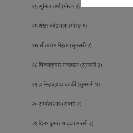
१५ सुनिल शर्मा (मोरङ ३)
१६ शेखर कोइराला (मोरङ ६)
१७ सीताराम मेहता (सुनसरी २)
१८ विजयकुमार गच्छदार (सुनसरी ३)
१९ ज्ञानेन्द्रबहादर कार्की (सुनसरी ४)
२० रामदेव शाह (सप्तरी १)
२१ दिनशकुमार यादव (सप्तरी ३)