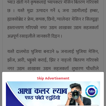
च्याउ खेती गर्ने कृषकलाई च्यापकटर मेसिन बितरण गरिएको
छ । यस्तै मुढा उत्पादन गर्ने ६ जना उद्यमीलाई हम्बर,
ह्याक्सोब्रेड र फ्रेम, कचक, छिनो, ग्यालेन्डर मेसिन र सिलढुङ्गा
हस्तान्तरण गरिएको नगर उद्यम शाखाका उद्यम सहजकर्ता
अन्नपूर्ण रसाइलीले जानकारी दिइन ।
यस्तै दालमोठ भुजिया बनाउने ७ जनालाई भुजिया मेसिन,
झाँज, आरी, भड्डुको कराई, झिर र नाङ्लो बितरण गरिएको
नगर उद्यम शाखाका उद्यम सहजकर्ता शुभारण चौधरीले
बताइन । चौधरीका अनुसार मोबाइल र मोटरसाइकल मर्मत
Skip Advertisement
गर्ने ५ जनालाई टुल बक्स, चिम्टा, पिलास र सोल्डर आइरन र
तेस्मा प्रयोग हुने पेस्टर थर्मल प्रदान गरिएको छ ।