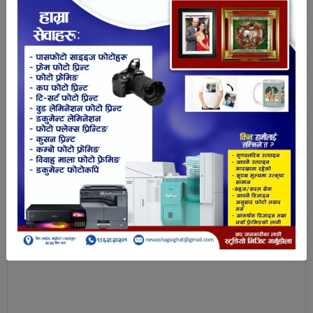
यस्तै कुखुरा पालन गर्ने ५ उद्यमीलाई जाडो महिनामा प्रयोगहुने
१४ वटा इलेक्टि्रक बुलुन्डर, ७ जना बाख्रा पालन गर्नेलाई २७
बण्डल जस्ता, हाउस वाइरिङ गर्ने ५ जनालाई हिल्टी मेसिन र
होटल व्यवसाय गर्नेलाई ६ वटा बेन्च र २ वटा टेवल हस्तान्तरण
गरिएको उद्यम बिकास शाखा प्रमुख बिष्णु खत्रीले बताए ।
शाखाका प्रमुख खत्रीका अनुसार गरिबीको रेखा मुनी रहेका
नगरबासीलाई व्यवासायिक तालिम प्रदान गरिसकेपछि
व्यवासाय गर्न सहयोग होस भनेर करिब १० लाख बराबरको
सामाग्री वितरण गरिएको छ ।