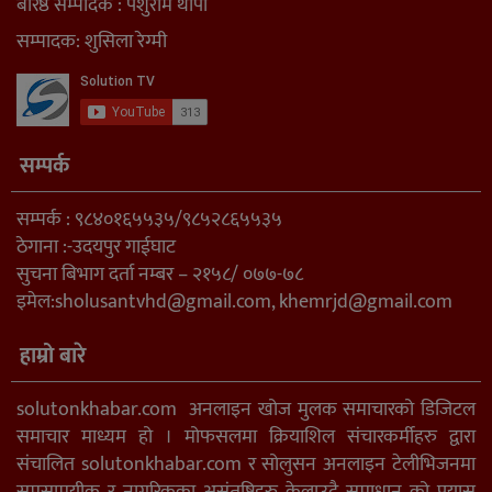
बरिष्ठ सम्पादक : पर्शुराम थापा
सम्पादक: शुसिला रेग्मी
सम्पर्क
सम्पर्क : ९८४०१६५५३५/९८५२८६५५३५
ठेगाना :-उदयपुर गाईघाट
सुचना बिभाग दर्ता नम्बर – २१५८/ ०७७-७८
इमेल:
sholusantvhd@gmail.com
,
khemrjd@gmail.com
हाम्रो बारे
solutonkhabar.com अनलाइन खोज मुलक समाचारको डिजिटल
समाचार माध्यम हो । मोफसलमा क्रियाशिल संचारकर्मीहरु द्वारा
संचालित solutonkhabar.com र सोलुसन अनलाइन टेलीभिजनमा
समसामयीक र नागरिकका असंतुष्टिहरु केलाउदै समाधान को प्रयास