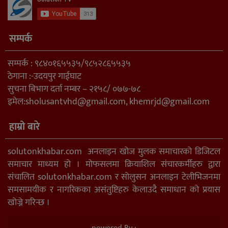
सम्पर्क
सम्पर्क : ९८४०१६५५३५/९८५२८६५५३५
ठेगाना :-उदयपुर गाईघाट
सुचना बिभाग दर्ता नम्बर – २१५८/ ०७७-७८
इमेल:
sholusantvhd@gmail.com
,
khemrjd@gmail.com
हाम्रो बारे
solutonkhabar.com अनलाइन खोज मुलक समाचारको डिजिटल
समाचार माध्यम हो । मोफसलमा क्रियाशिल संचारकर्मीहरु द्वारा
संचालित solutonkhabar.com र सोलुसन अनलाइन टेलीभिजनमा
समसामयीक र नागरिकका असंतुष्टिहरु केलाउदै समाधान को प्रयास
खोज्ने गरिन्छ ।