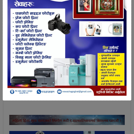
त्रियुगा नगर प्रमुख वसन्त बस्नेतले बताए ।
नगरलाई आधुनिक र उद्यमशील बनाउन पर्यटन प्रवद्र्धनका
लागि सदरमुकामबाट पाँच किलोमिटर दूरीमा
प्याराग्लाइडिङको सफल परीक्षण गरिसकिएको छ ।
गाईघाटबाट नजिकको दूरीमा रहेको धार्मिक तथा पर्यटकीय
क्षेत्र रौता पोखरीको दर्शन गरी फर्किने पर्यटकलाई
त्रियुगानगरसहित सप्तरी, सिराहासम्मका भूभाग देखिने गरी
नवउदय सामुदायिक वनमा प्याराग्लाइडिङका लागि स्टेसन
बनाएर उडान गरिने मेयर बस्नेतले बताए ।