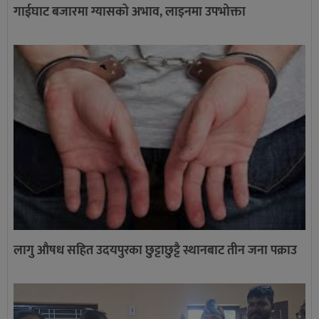
गाईघाट बजारमा ग्यासको अभाव, लाइनमा उपभोक्ता
लागु औषध सहित उदयपुरका छुट्टाछुट्टै स्थानबाट तीन जना पक्राउ