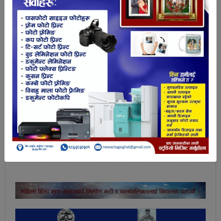
गरेका थिए। एक मत तटस्थमा परेको थियो ।
त्यसपछि जनता समाजवादी पार्टी नेपाल विभाजन भएसँगै सो
पार्टीले सरकारलाई दिएको समर्थन फिर्ता लिएपछि
प्रधानमन्त्री दाहालले २०८१ साल जेठ ७ गते कांग्रेसलगायत
विपक्षी दलको संसद् बैठक अवरोधबीच चौथोपटक विश्वासको
मत लिएका थिए। त्यसबेला उनको पक्षमा एक सय ५७
सांसदले मत दिएका थिए भने एकजना सांसदले तटस्थ मत
जाहेर गरेका थिए।