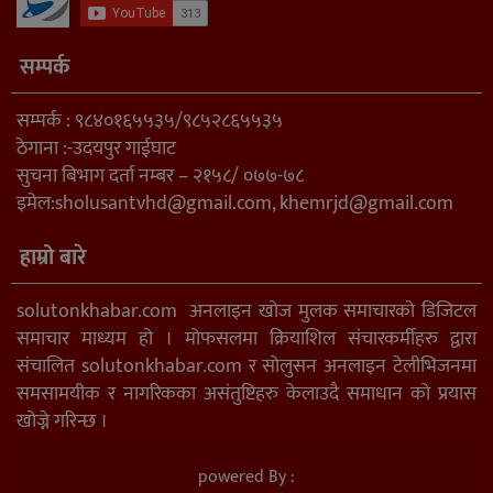
सम्पर्क
सम्पर्क : ९८४०१६५५३५/९८५२८६५५३५
ठेगाना :-उदयपुर गाईघाट
सुचना बिभाग दर्ता नम्बर – २१५८/ ०७७-७८
इमेल:
sholusantvhd@gmail.com
,
khemrjd@gmail.com
हाम्रो बारे
solutonkhabar.com अनलाइन खोज मुलक समाचारको डिजिटल
समाचार माध्यम हो । मोफसलमा क्रियाशिल संचारकर्मीहरु द्वारा
संचालित solutonkhabar.com र सोलुसन अनलाइन टेलीभिजनमा
समसामयीक र नागरिकका असंतुष्टिहरु केलाउदै समाधान को प्रयास
खोज्ने गरिन्छ ।
powered By :