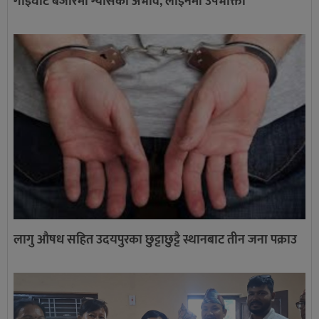
गाईघाट बजारमा ग्यासको अभाव, लाइनमा उपभोक्ता
लागु औषध सहित उदयपुरका छुट्टाछुट्टै स्थानबाट तीन जना पक्राउ