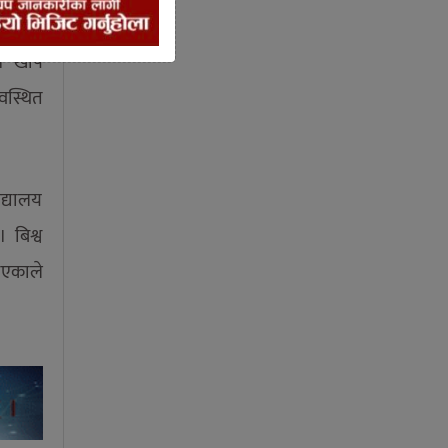
 सय ६३
 । खोप
वस्थित
द्यालय
 बिश्व
ाइएकाले