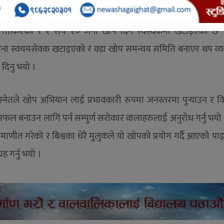
र ३ सय ४२ र बिद्यालय बाहिर रहेका १ हजार २१ कोशोरी गरि ६ हजार ३
र तोकिएको र १ सय १० जना खोप दिने स्वस्थकर्मी खटाइएको छ
ा स्वयमसेवक खटाइएको र वडा खोप समन्वय समिति बनाएर थप व्य
दिनु भयो ।
बस्नेतले खोप अभियान लाई प्रभावकारी रुपमा जनस्तरमा पुर्‍याउन र वि
फल बनाउन लागि पर्न सम्पुर्ण सरोकार वालाहरुलाई अनुरोध गर्नु भयो ।
्रमाणीत गरेको र बिश्वका धेरै मुलुकले यो खोपको प्रयोग गर्दै आएको प
ह गर्नु भयो ।