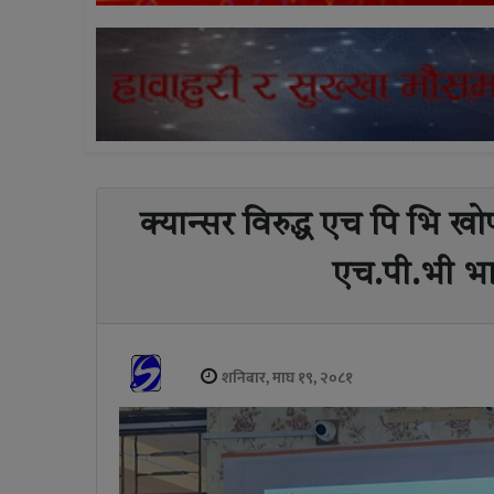
क्यान्सर विरुद्ध एच पि भि खो
एच.पी.भी भा
शनिबार, माघ १९, २०८१