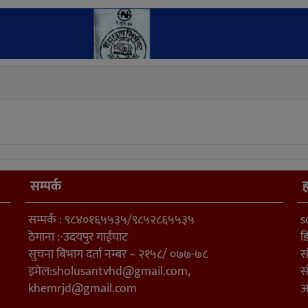
सम्पर्क
ह
सम्पर्क : ९८४०१६५५३५/९८५२८६५५३५
s
ठेगाना :-उदयपुर गाईघाट
ड
सुचना बिभाग दर्ता नम्बर – २१५८/ ०७७-७८
स
इमेल:
sholusantvhd@gmail.com
,
स
khemrjd@gmail.com
अ