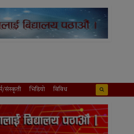
्म/संस्कृती
भिडियो
विविध