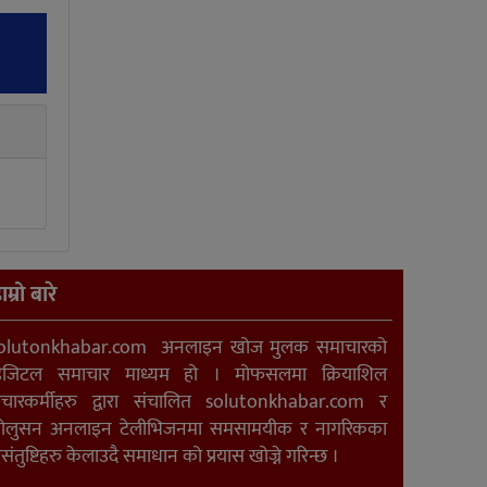
ाम्रो बारे
olutonkhabar.com अनलाइन खोज मुलक समाचारको
िजिटल समाचार माध्यम हो । मोफसलमा क्रियाशिल
ंचारकर्मीहरु द्वारा संचालित solutonkhabar.com र
ोलुसन अनलाइन टेलीभिजनमा समसामयीक र नागरिकका
संतुष्टिहरु केलाउदै समाधान को प्रयास खोज्ने गरिन्छ ।