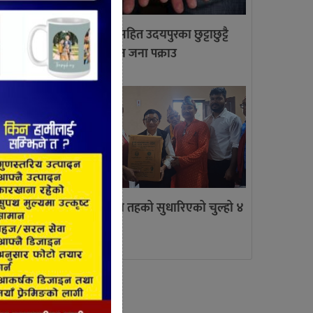
म्पन्न
लागु औषध सहित उदयपुरका छुट्टाछुट्टै
स्थानबाट तीन जना पक्राउ
खिकरण
योजना,
 गरिएको
त्रियुगामा तिन तहको सुधारिएको चुल्हो ४
सय वितरण
ेविका,
ेन्द्र