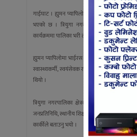
गाईघाट । ह्युमन प्यापिलोमा भाईरस (एच.पी.भी) ख
भएको छ । त्रियुगा नगरपालिकाको स्वास्थ्य
कार्यक्रममा पालिका भरी लगभग साडे ६ हजार किशोरी
ह्युमन प्यापिलोमा भाईरस विरुद्धको खोपको प्रभा
स्वास्थ्यकर्मी, स्वयंसेवक र खोपकेन्द्र व्यवस्थाप
थियो ।
त्रियुगा नगरपालिका क्षेत्रका खोप लाउने उमेर समु
जनप्रतिनिधि, स्थानीय शिक्षक र टोल बिकासका प्रत
कार्कीले बताउनु भयो ।