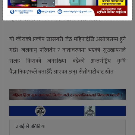
रोकथामको बारेमा मिडिया मार्फत किसानहरुलाई जानकारी
दिने तयारी समेत थालेको प्रवक्ता केसीले बताए।
यो कीराको प्रकोप खासगरी जेठ महिनादेखि असोजसम्म हुने
गर्छ। जलवायु परिवर्तन र वातावरणमा भएको सुख्खापनले
सलह किराको जनसंख्या बढेको अन्तर्राष्ट्रिय कृषि
वैज्ञानिकहरुले बताउँदै आएका छन्। सेतोपाटीबाट स्रोत
तपाईको प्रतिक्रिया