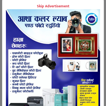
लागि सकेको उनको भनाइ छ।
Skip Advertisement
उनले भने ‘यो आइसक्यो भने ठूलो संख्यामा आउँछ, करोडौंको
संख्यामा आउँछ। यसले एकैचोटी थुप्रै किलोमिटर क्षति गर्ने
हिसाबले आउँछ। हामीसँग आइसकेको अवस्थामा विषादी
प्रयोग गर्नु बाहेकको विकल्प हुँदैन।
विषादी पनि ठूलो मात्रामा, ठूलो क्षेत्रमा छर्नुपर्ने हुन्छ।
आइहाल्यो भने पनि हामी त्यसको लागि विषादीको उपलब्धता,
त्यसका उपकरणहरुको उपलव्धताको बारेमा तयारीको
प्रक्रियामा लागिसकेका छौं।’
मन्त्रालयले सलह कीराको आक्रमण र यसको जोखिम तथा