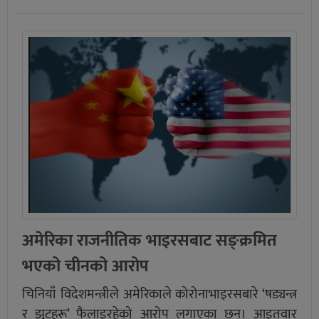
अमेरिका राजनीतिक भाइरसबाट सङ्क्रमित
भएको चीनको आरोप
चिनियाँ विदेशमन्त्रीले अमेरिकाले कोरोनाभाइरसबारे ‘षड्यन्त्र
र झुटहरू’ फैलाइरहेको आरोप लगाएका छन्। आइतवार